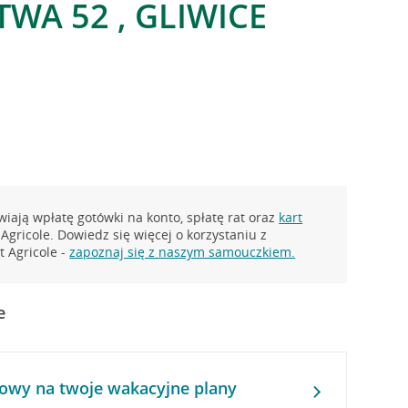
WA 52 , GLIWICE
iają wpłatę gotówki na konto, spłatę rat oraz
kart
Agricole. Dowiedz się więcej o korzystaniu z
 Agricole -
zapoznaj się z naszym samouczkiem.
e
owy na twoje wakacyjne plany