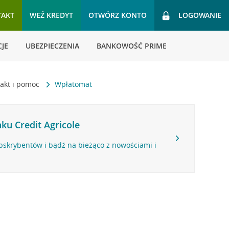
TAKT
WEŹ KREDYT
OTWÓRZ KONTO
LOGOWANIE
JE
UBEZPIECZENIA
BANKOWOŚĆ PRIME
akt i pomoc
Wpłatomat
ku Credit Agricole
bskrybentów i bądź na bieżąco z nowościami i