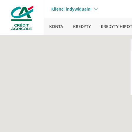
Klienci indywidualni
KONTA
KREDYTY
KREDYTY HIPO