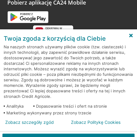
opinie.
Pobierz aplikację CA24 Mobile
Przejdź do pytania
Twoja zgoda z korzyścią dla Ciebie
Na naszych stronach używamy plików cookie (tzw. ciasteczek) i
innych technologii, aby zapewnić prawidłowe działanie serwisu,
RODO
dostosowywać jego zawartość do Twoich potrzeb, a także
dostarczać Ci spersonalizowane reklamy na innych stronach
Regulamin serwisu
internetowych. Możesz wyrazić zgodę na wykorzystywanie lub
odrzucić pliki cookie – poza plikami niezbędnymi do funkcjonowania
Mapa serwisu
serwisu. Zgody są dobrowolne i możesz je wycofać w każdym
momencie. Wyrażenie zgody sprawi, że będziemy mogli
Polityka
Cookies
prezentować Ci lepiej dopasowane treści i oferty na tej i innych
stronach Credit Agricole.
Polityka prywatności
Analityka
Dopasowanie treści i ofert na stronie
Marketing wykonywany przez strony trzecie
Zobacz szczegóły zgód
Zobacz Politykę Cookies
© 2026 Credit Agricole Bank Polska S.A. Wszelkie prawa zastrzeżone