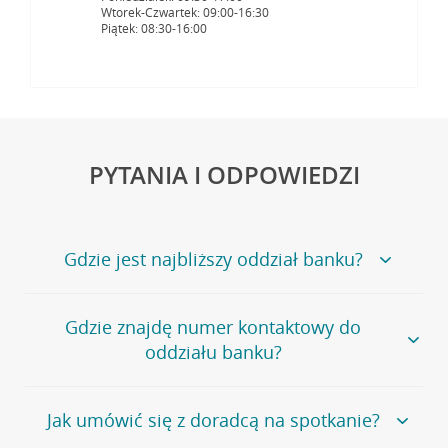
Wtorek-Czwartek: 09:00-16:30
Piątek: 08:30-16:00
PYTANIA I ODPOWIEDZI
Gdzie jest najbliższy oddział banku?
Jeśli szukasz oddziału naszego banku, zapraszamy na
Gdzie znajdę numer kontaktowy do
stronę
Placówki i bankomaty
, na której znajduje się
oddziału banku?
wygodna wyszukiwarka.
Alternatywnie, możesz skorzystać z pełnej
listy naszych
oddziałów
.
Bank Credit Agricole nie udostępnia ogólnego numeru
Jak umówić się z doradcą na spotkanie?
telefonu do placówki bankowej.
Przejdź do pytania