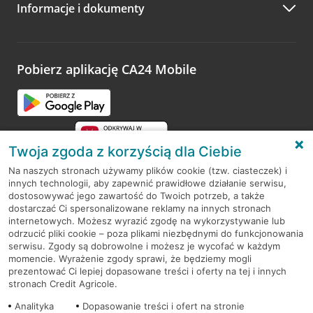
Informacje i dokumenty
Zachęcamy do podzielenia się z nami opinią o wizycie.
Wystarczy przejść na stronę
Oceń wizytę
, wyszukać
odwiedzoną placówkę i wypełnić formularz w ramach
platformy Profil Firmy w Google. Dziękujemy za wszystkie
opinie.
Pobierz aplikację CA24 Mobile
Przejdź do pytania
Twoja zgoda z korzyścią dla Ciebie
Na naszych stronach używamy plików cookie (tzw. ciasteczek) i
innych technologii, aby zapewnić prawidłowe działanie serwisu,
RODO
dostosowywać jego zawartość do Twoich potrzeb, a także
dostarczać Ci spersonalizowane reklamy na innych stronach
Regulamin serwisu
internetowych. Możesz wyrazić zgodę na wykorzystywanie lub
odrzucić pliki cookie – poza plikami niezbędnymi do funkcjonowania
Mapa serwisu
serwisu. Zgody są dobrowolne i możesz je wycofać w każdym
momencie. Wyrażenie zgody sprawi, że będziemy mogli
Polityka
Cookies
prezentować Ci lepiej dopasowane treści i oferty na tej i innych
stronach Credit Agricole.
Polityka prywatności
Analityka
Dopasowanie treści i ofert na stronie