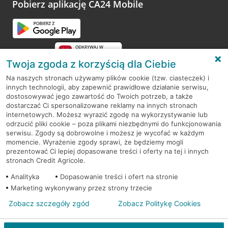
opinie.
Pobierz aplikację CA24 Mobile
Przejdź do pytania
Twoja zgoda z korzyścią dla Ciebie
Na naszych stronach używamy plików cookie (tzw. ciasteczek) i
innych technologii, aby zapewnić prawidłowe działanie serwisu,
RODO
dostosowywać jego zawartość do Twoich potrzeb, a także
dostarczać Ci spersonalizowane reklamy na innych stronach
Regulamin serwisu
internetowych. Możesz wyrazić zgodę na wykorzystywanie lub
odrzucić pliki cookie – poza plikami niezbędnymi do funkcjonowania
Mapa serwisu
serwisu. Zgody są dobrowolne i możesz je wycofać w każdym
momencie. Wyrażenie zgody sprawi, że będziemy mogli
Polityka
Cookies
prezentować Ci lepiej dopasowane treści i oferty na tej i innych
stronach Credit Agricole.
Polityka prywatności
Analityka
Dopasowanie treści i ofert na stronie
Marketing wykonywany przez strony trzecie
Zobacz szczegóły zgód
Zobacz Politykę Cookies
© 2026 Credit Agricole Bank Polska S.A. Wszelkie prawa zastrzeżone