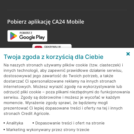
Wystarczy przejść na stronę
Oceń wizytę
, wyszukać
odwiedzoną placówkę i wypełnić formularz w ramach
platformy Profil Firmy w Google. Dziękujemy za wszystkie
opinie.
Pobierz aplikację CA24 Mobile
Przejdź do pytania
Twoja zgoda z korzyścią dla Ciebie
Na naszych stronach używamy plików cookie (tzw. ciasteczek) i
innych technologii, aby zapewnić prawidłowe działanie serwisu,
RODO
dostosowywać jego zawartość do Twoich potrzeb, a także
dostarczać Ci spersonalizowane reklamy na innych stronach
Regulamin serwisu
internetowych. Możesz wyrazić zgodę na wykorzystywanie lub
odrzucić pliki cookie – poza plikami niezbędnymi do funkcjonowania
Mapa serwisu
serwisu. Zgody są dobrowolne i możesz je wycofać w każdym
momencie. Wyrażenie zgody sprawi, że będziemy mogli
Polityka
Cookies
prezentować Ci lepiej dopasowane treści i oferty na tej i innych
stronach Credit Agricole.
Polityka prywatności
Analityka
Dopasowanie treści i ofert na stronie
Marketing wykonywany przez strony trzecie