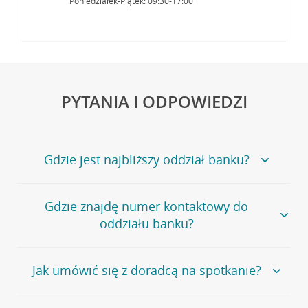
Poniedziałek-Piątek: 09:30-17:00
PYTANIA I ODPOWIEDZI
Gdzie jest najbliższy oddział banku?
Jeśli szukasz oddziału naszego banku, zapraszamy na
Gdzie znajdę numer kontaktowy do
stronę
Placówki i bankomaty
, na której znajduje się
oddziału banku?
wygodna wyszukiwarka.
Alternatywnie, możesz skorzystać z pełnej
listy naszych
oddziałów
.
Bank Credit Agricole nie udostępnia ogólnego numeru
Jak umówić się z doradcą na spotkanie?
telefonu do placówki bankowej.
Przejdź do pytania
Polecamy skorzystanie z możliwości wcześniejszego