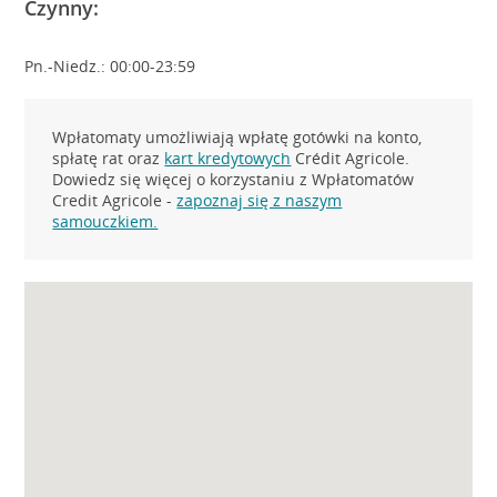
Czynny:
Pn.-Niedz.: 00:00-23:59
Wpłatomaty umożliwiają wpłatę gotówki na konto,
spłatę rat oraz
kart kredytowych
Crédit Agricole.
Dowiedz się więcej o korzystaniu z Wpłatomatów
Credit Agricole -
zapoznaj się z naszym
samouczkiem.