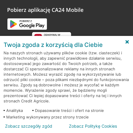
platformy Profil Firmy w Google. Dziękujemy za wszystkie
opinie.
Pobierz aplikację CA24 Mobile
Przejdź do pytania
Twoja zgoda z korzyścią dla Ciebie
Na naszych stronach używamy plików cookie (tzw. ciasteczek) i
innych technologii, aby zapewnić prawidłowe działanie serwisu,
RODO
dostosowywać jego zawartość do Twoich potrzeb, a także
dostarczać Ci spersonalizowane reklamy na innych stronach
Regulamin serwisu
internetowych. Możesz wyrazić zgodę na wykorzystywanie lub
odrzucić pliki cookie – poza plikami niezbędnymi do funkcjonowania
Mapa serwisu
serwisu. Zgody są dobrowolne i możesz je wycofać w każdym
momencie. Wyrażenie zgody sprawi, że będziemy mogli
Polityka
Cookies
prezentować Ci lepiej dopasowane treści i oferty na tej i innych
stronach Credit Agricole.
Polityka prywatności
Analityka
Dopasowanie treści i ofert na stronie
Marketing wykonywany przez strony trzecie
Zobacz szczegóły zgód
Zobacz Politykę Cookies
© 2026 Credit Agricole Bank Polska S.A. Wszelkie prawa zastrzeżone