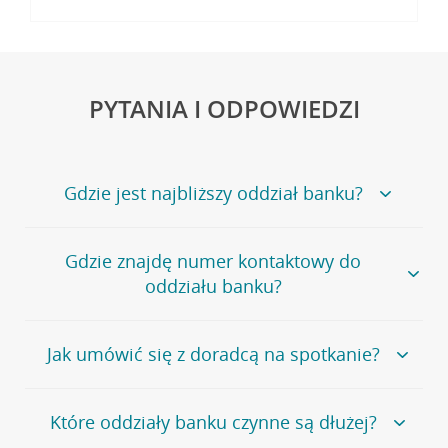
PYTANIA I ODPOWIEDZI
Gdzie jest najbliższy oddział banku?
Jeśli szukasz oddziału naszego banku, zapraszamy na
Gdzie znajdę numer kontaktowy do
stronę
Placówki i bankomaty
, na której znajduje się
oddziału banku?
wygodna wyszukiwarka.
Alternatywnie, możesz skorzystać z pełnej
listy naszych
oddziałów
.
Bank Credit Agricole nie udostępnia ogólnego numeru
Jak umówić się z doradcą na spotkanie?
telefonu do placówki bankowej.
Przejdź do pytania
Polecamy skorzystanie z możliwości wcześniejszego
Jeśli jesteś już
naszym
umówienia się z doradcą w placówce bankowej
.
Które oddziały banku czynne są dłużej?
klientem
możesz
samodzielnie
umówić się na spotkanie z