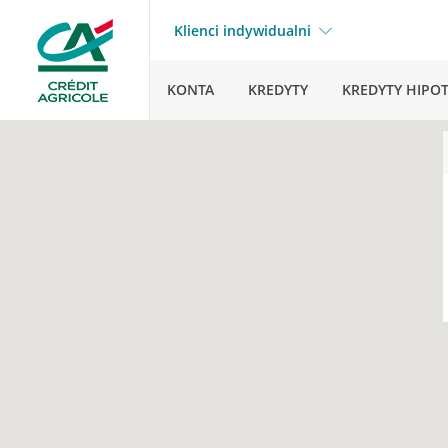
Klienci indywidualni
KONTA
KREDYTY
KREDYTY HIPO