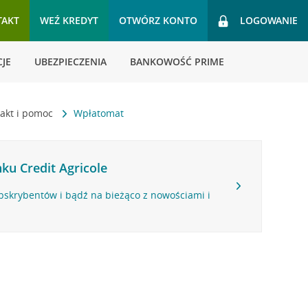
TAKT
WEŹ KREDYT
OTWÓRZ KONTO
LOGOWANIE
JE
UBEZPIECZENIA
BANKOWOŚĆ PRIME
akt i pomoc
Wpłatomat
ku Credit Agricole
bskrybentów i bądź na bieżąco z nowościami i