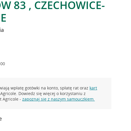
W 83 , CZECHOWICE-
CE
ia
:00
iają wpłatę gotówki na konto, spłatę rat oraz
kart
Agricole. Dowiedz się więcej o korzystaniu z
 Agricole -
zapoznaj się z naszym samouczkiem.
e