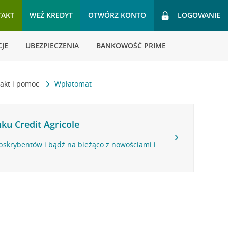
TAKT
WEŹ KREDYT
OTWÓRZ KONTO
LOGOWANIE
JE
UBEZPIECZENIA
BANKOWOŚĆ PRIME
akt i pomoc
Wpłatomat
ku Credit Agricole
bskrybentów i bądź na bieżąco z nowościami i