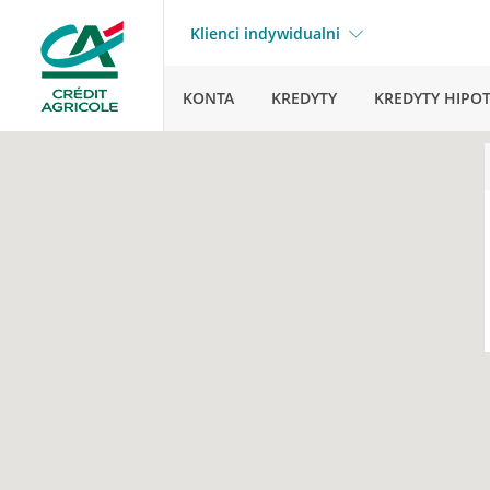
Klienci indywidualni
KONTA
KREDYTY
KREDYTY HIPO