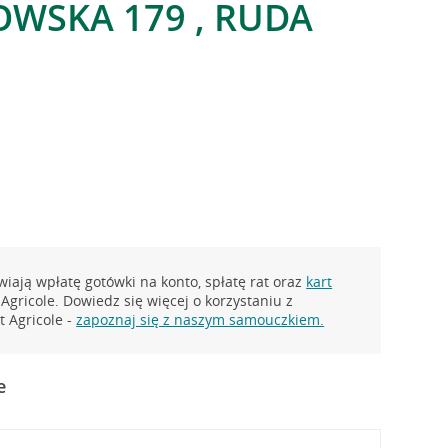
WSKA 179 , RUDA
iają wpłatę gotówki na konto, spłatę rat oraz
kart
Agricole. Dowiedz się więcej o korzystaniu z
 Agricole -
zapoznaj się z naszym samouczkiem.
e