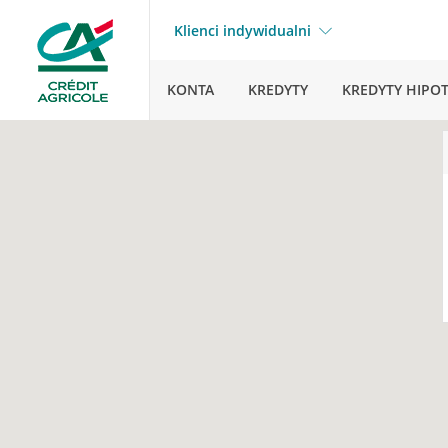
Klienci indywidualni
KONTA
KREDYTY
KREDYTY HIPO