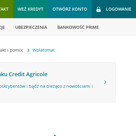
TAKT
WEŹ KREDYT
OTWÓRZ KONTO
LOGOWANIE
JE
UBEZPIECZENIA
BANKOWOŚĆ PRIME
akt i pomoc
Wpłatomat
ku Credit Agricole
bskrybentów i bądź na bieżąco z nowościami i