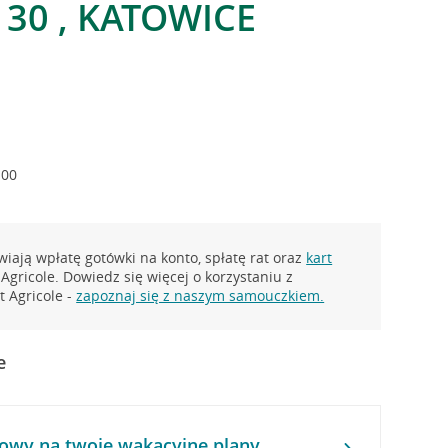
30 , KATOWICE
:00
iają wpłatę gotówki na konto, spłatę rat oraz
kart
Agricole. Dowiedz się więcej o korzystaniu z
 Agricole -
zapoznaj się z naszym samouczkiem.
e
owy na twoje wakacyjne plany