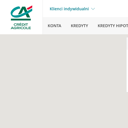
Klienci indywidualni
KONTA
KREDYTY
KREDYTY HIPO