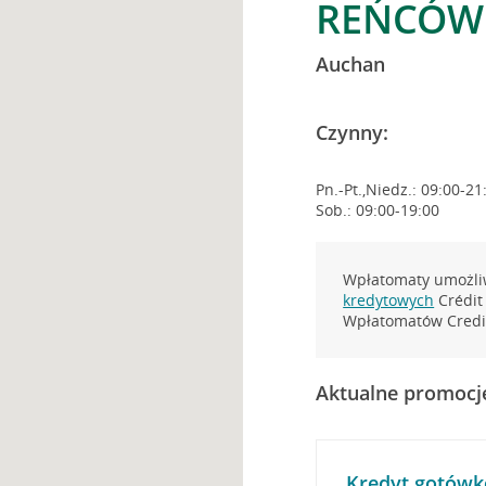
REŃCÓW 
Auchan
Czynny:
Pn.-Pt.,Niedz.: 09:00-21
Sob.: 09:00-19:00
Wpłatomaty umożliw
kredytowych
Crédit 
Wpłatomatów Credit
Aktualne promocj
Kredyt gotówk