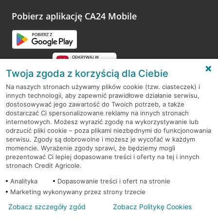
platformy Profil Firmy w Google. Dziękujemy za wszystkie
opinie.
Pobierz aplikację CA24 Mobile
Przejdź do pytania
Twoja zgoda z korzyścią dla Ciebie
Na naszych stronach używamy plików cookie (tzw. ciasteczek) i
innych technologii, aby zapewnić prawidłowe działanie serwisu,
RODO
dostosowywać jego zawartość do Twoich potrzeb, a także
dostarczać Ci spersonalizowane reklamy na innych stronach
Regulamin serwisu
internetowych. Możesz wyrazić zgodę na wykorzystywanie lub
odrzucić pliki cookie – poza plikami niezbędnymi do funkcjonowania
Mapa serwisu
serwisu. Zgody są dobrowolne i możesz je wycofać w każdym
momencie. Wyrażenie zgody sprawi, że będziemy mogli
Polityka
Cookies
prezentować Ci lepiej dopasowane treści i oferty na tej i innych
stronach Credit Agricole.
Polityka prywatności
Analityka
Dopasowanie treści i ofert na stronie
Marketing wykonywany przez strony trzecie
Zobacz szczegóły zgód
Zobacz Politykę Cookies
© 2026 Credit Agricole Bank Polska S.A. Wszelkie prawa zastrzeżone