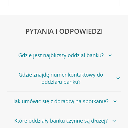
PYTANIA I ODPOWIEDZI
Gdzie jest najbliższy oddział banku?
Jeśli szukasz oddziału naszego banku, zapraszamy na
Gdzie znajdę numer kontaktowy do
stronę
Placówki i bankomaty
, na której znajduje się
oddziału banku?
wygodna wyszukiwarka.
Alternatywnie, możesz skorzystać z pełnej
listy naszych
oddziałów
.
Bank Credit Agricole nie udostępnia ogólnego numeru
Jak umówić się z doradcą na spotkanie?
telefonu do placówki bankowej.
Przejdź do pytania
Polecamy skorzystanie z możliwości wcześniejszego
Jeśli jesteś już
naszym
umówienia się z doradcą w placówce bankowej
.
Które oddziały banku czynne są dłużej?
klientem
możesz
samodzielnie
umówić się na spotkanie z