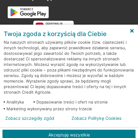
Przejdź do pytania
Twoja zgoda z korzyścią dla Ciebie
Na naszych stronach używamy plików cookie (tzw. ciasteczek) i
innych technologii, aby zapewnić prawidłowe działanie serwisu,
RODO
dostosowywać jego zawartość do Twoich potrzeb, a także
dostarczać Ci spersonalizowane reklamy na innych stronach
Regulamin serwisu
internetowych. Możesz wyrazić zgodę na wykorzystywanie lub
odrzucić pliki cookie – poza plikami niezbędnymi do funkcjonowania
Mapa serwisu
serwisu. Zgody są dobrowolne i możesz je wycofać w każdym
momencie. Wyrażenie zgody sprawi, że będziemy mogli
Polityka
Cookies
prezentować Ci lepiej dopasowane treści i oferty na tej i innych
stronach Credit Agricole.
Polityka prywatności
Analityka
Dopasowanie treści i ofert na stronie
Marketing wykonywany przez strony trzecie
Zobacz szczegóły zgód
Zobacz Politykę Cookies
© 2026 Credit Agricole Bank Polska S.A. Wszelkie prawa zastrzeżone
Akceptuję wszystkie