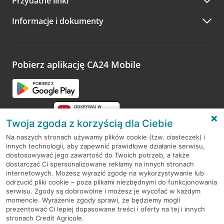
Przydatne linki
A po wizycie…
Informacje i dokumenty
Zachęcamy do podzielenia się z nami opinią o wizycie.
Wystarczy przejść na stronę
Oceń wizytę
, wyszukać
odwiedzoną placówkę i wypełnić formularz w ramach
platformy Profil Firmy w Google. Dziękujemy za wszystkie
opinie.
Pobierz aplikację CA24 Mobile
Przejdź do pytania
Twoja zgoda z korzyścią dla Ciebie
Na naszych stronach używamy plików cookie (tzw. ciasteczek) i
innych technologii, aby zapewnić prawidłowe działanie serwisu,
RODO
dostosowywać jego zawartość do Twoich potrzeb, a także
dostarczać Ci spersonalizowane reklamy na innych stronach
Regulamin serwisu
internetowych. Możesz wyrazić zgodę na wykorzystywanie lub
odrzucić pliki cookie – poza plikami niezbędnymi do funkcjonowania
Mapa serwisu
serwisu. Zgody są dobrowolne i możesz je wycofać w każdym
momencie. Wyrażenie zgody sprawi, że będziemy mogli
Polityka
Cookies
prezentować Ci lepiej dopasowane treści i oferty na tej i innych
stronach Credit Agricole.