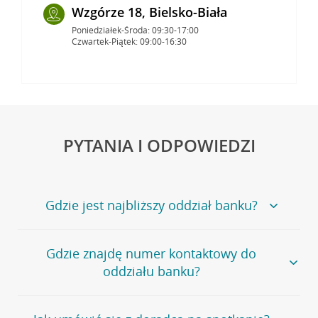
Wzgórze 18, Bielsko-Biała
Poniedziałek-Środa: 09:30-17:00
Czwartek-Piątek: 09:00-16:30
PYTANIA I ODPOWIEDZI
Gdzie jest najbliższy oddział banku?
Jeśli szukasz oddziału naszego banku, zapraszamy na
Gdzie znajdę numer kontaktowy do
stronę
Placówki i bankomaty
, na której znajduje się
oddziału banku?
wygodna wyszukiwarka.
Alternatywnie, możesz skorzystać z pełnej
listy naszych
oddziałów
.
Bank Credit Agricole nie udostępnia ogólnego numeru