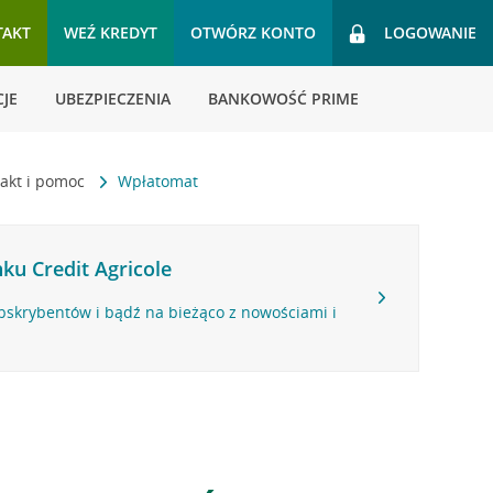
TAKT
WEŹ KREDYT
OTWÓRZ KONTO
LOGOWANIE
JE
UBEZPIECZENIA
BANKOWOŚĆ PRIME
akt i pomoc
Wpłatomat
ku Credit Agricole
bskrybentów i bądź na bieżąco z nowościami i