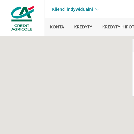
Klienci indywidualni
KONTA
KREDYTY
KREDYTY HIPO