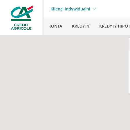
Klienci indywidualni
KONTA
KREDYTY
KREDYTY HIPO