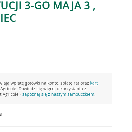
CJI 3-GO MAJA 3 ,
IEC
iają wpłatę gotówki na konto, spłatę rat oraz
kart
Agricole. Dowiedz się więcej o korzystaniu z
 Agricole -
zapoznaj się z naszym samouczkiem.
e