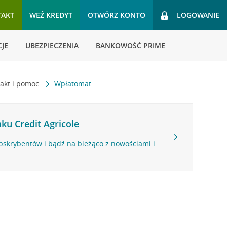
TAKT
WEŹ KREDYT
OTWÓRZ KONTO
LOGOWANIE
JE
UBEZPIECZENIA
BANKOWOŚĆ PRIME
akt i pomoc
Wpłatomat
ku Credit Agricole
bskrybentów i bądź na bieżąco z nowościami i