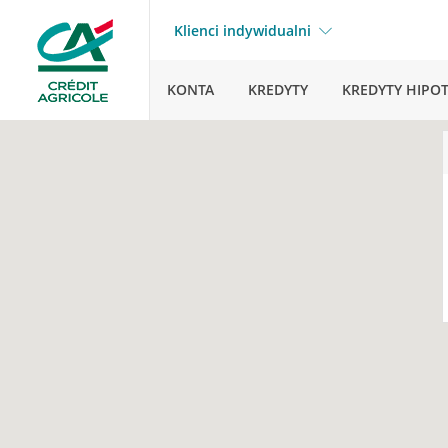
Klienci indywidualni
KONTA
KREDYTY
KREDYTY HIPO