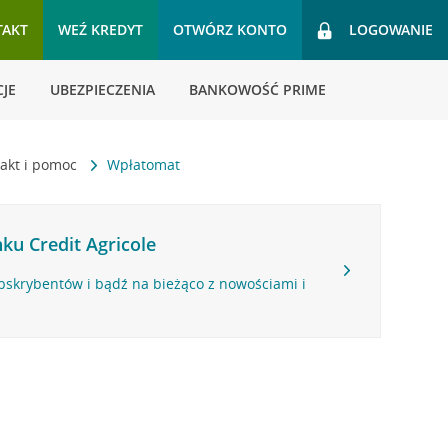
TAKT
WEŹ KREDYT
OTWÓRZ KONTO
LOGOWANIE
JE
UBEZPIECZENIA
BANKOWOŚĆ PRIME
akt i pomoc
Wpłatomat
ku Credit Agricole
bskrybentów i bądź na bieżąco z nowościami i