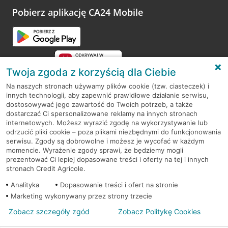
opinie.
Pobierz aplikację CA24 Mobile
Przejdź do pytania
Twoja zgoda z korzyścią dla Ciebie
Na naszych stronach używamy plików cookie (tzw. ciasteczek) i
innych technologii, aby zapewnić prawidłowe działanie serwisu,
RODO
dostosowywać jego zawartość do Twoich potrzeb, a także
dostarczać Ci spersonalizowane reklamy na innych stronach
Regulamin serwisu
internetowych. Możesz wyrazić zgodę na wykorzystywanie lub
odrzucić pliki cookie – poza plikami niezbędnymi do funkcjonowania
Mapa serwisu
serwisu. Zgody są dobrowolne i możesz je wycofać w każdym
momencie. Wyrażenie zgody sprawi, że będziemy mogli
Polityka
Cookies
prezentować Ci lepiej dopasowane treści i oferty na tej i innych
stronach Credit Agricole.
Polityka prywatności
Analityka
Dopasowanie treści i ofert na stronie
Marketing wykonywany przez strony trzecie
Zobacz szczegóły zgód
Zobacz Politykę Cookies
© 2026 Credit Agricole Bank Polska S.A. Wszelkie prawa zastrzeżone