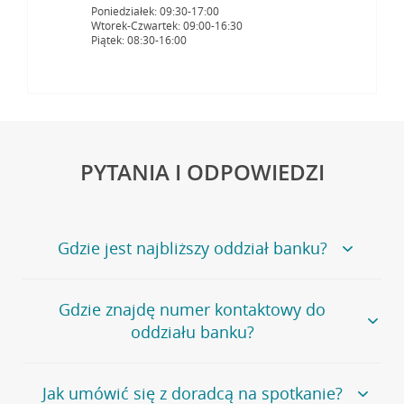
Poniedziałek: 09:30-17:00
Wtorek-Czwartek: 09:00-16:30
Piątek: 08:30-16:00
PYTANIA I ODPOWIEDZI
Gdzie jest najbliższy oddział banku?
Jeśli szukasz oddziału naszego banku, zapraszamy na
Gdzie znajdę numer kontaktowy do
stronę
Placówki i bankomaty
, na której znajduje się
oddziału banku?
wygodna wyszukiwarka.
Alternatywnie, możesz skorzystać z pełnej
listy naszych
oddziałów
.
Bank Credit Agricole nie udostępnia ogólnego numeru
Jak umówić się z doradcą na spotkanie?
telefonu do placówki bankowej.