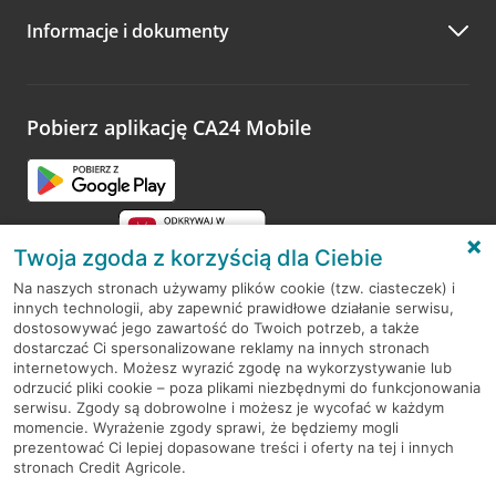
Informacje i dokumenty
Zachęcamy do podzielenia się z nami opinią o wizycie.
Wystarczy przejść na stronę
Oceń wizytę
, wyszukać
odwiedzoną placówkę i wypełnić formularz w ramach
platformy Profil Firmy w Google. Dziękujemy za wszystkie
opinie.
Pobierz aplikację CA24 Mobile
Przejdź do pytania
Twoja zgoda z korzyścią dla Ciebie
Na naszych stronach używamy plików cookie (tzw. ciasteczek) i
innych technologii, aby zapewnić prawidłowe działanie serwisu,
RODO
dostosowywać jego zawartość do Twoich potrzeb, a także
dostarczać Ci spersonalizowane reklamy na innych stronach
Regulamin serwisu
internetowych. Możesz wyrazić zgodę na wykorzystywanie lub
odrzucić pliki cookie – poza plikami niezbędnymi do funkcjonowania
Mapa serwisu
serwisu. Zgody są dobrowolne i możesz je wycofać w każdym
momencie. Wyrażenie zgody sprawi, że będziemy mogli
Polityka
Cookies
prezentować Ci lepiej dopasowane treści i oferty na tej i innych
stronach Credit Agricole.
Polityka prywatności