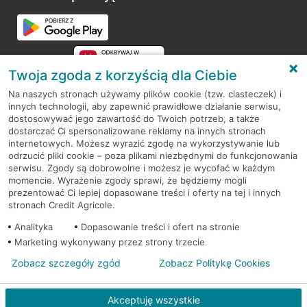
Przejdź do pytania
Twoja zgoda z korzyścią dla Ciebie
Na naszych stronach używamy plików cookie (tzw. ciasteczek) i
innych technologii, aby zapewnić prawidłowe działanie serwisu,
RODO
dostosowywać jego zawartość do Twoich potrzeb, a także
dostarczać Ci spersonalizowane reklamy na innych stronach
Regulamin serwisu
internetowych. Możesz wyrazić zgodę na wykorzystywanie lub
odrzucić pliki cookie – poza plikami niezbędnymi do funkcjonowania
Mapa serwisu
serwisu. Zgody są dobrowolne i możesz je wycofać w każdym
momencie. Wyrażenie zgody sprawi, że będziemy mogli
Polityka
Cookies
prezentować Ci lepiej dopasowane treści i oferty na tej i innych
stronach Credit Agricole.
Polityka prywatności
Analityka
Dopasowanie treści i ofert na stronie
Marketing wykonywany przez strony trzecie
Zobacz szczegóły zgód
Zobacz Politykę Cookies
© 2026 Credit Agricole Bank Polska S.A. Wszelkie prawa zastrzeżone
Akceptuję wszystkie