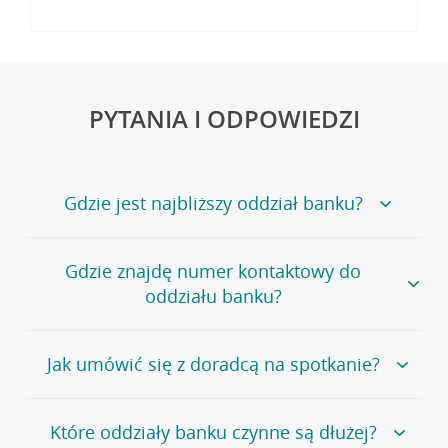
PYTANIA I ODPOWIEDZI
Gdzie jest najbliższy oddział banku?
Jeśli szukasz oddziału naszego banku, zapraszamy na
Gdzie znajdę numer kontaktowy do
stronę
Placówki i bankomaty
, na której znajduje się
oddziału banku?
wygodna wyszukiwarka.
Alternatywnie, możesz skorzystać z pełnej
listy naszych
oddziałów
.
Bank Credit Agricole nie udostępnia ogólnego numeru
Jak umówić się z doradcą na spotkanie?
telefonu do placówki bankowej.
Przejdź do pytania
Polecamy skorzystanie z możliwości wcześniejszego
Jeśli jesteś już
naszym
umówienia się z doradcą w placówce bankowej
.
Które oddziały banku czynne są dłużej?
klientem
możesz
samodzielnie
umówić się na spotkanie z