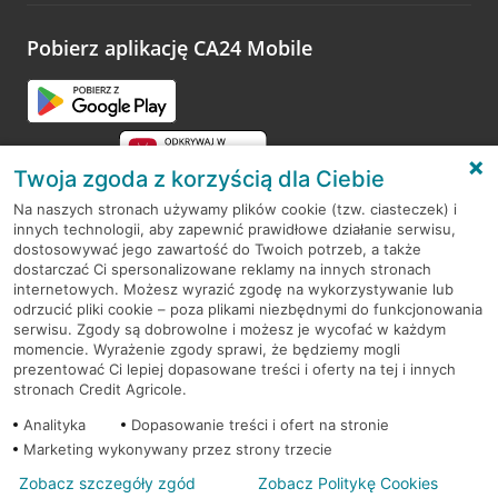
platformy Profil Firmy w Google. Dziękujemy za wszystkie
opinie.
Pobierz aplikację CA24 Mobile
Przejdź do pytania
Twoja zgoda z korzyścią dla Ciebie
Na naszych stronach używamy plików cookie (tzw. ciasteczek) i
innych technologii, aby zapewnić prawidłowe działanie serwisu,
RODO
dostosowywać jego zawartość do Twoich potrzeb, a także
dostarczać Ci spersonalizowane reklamy na innych stronach
Regulamin serwisu
internetowych. Możesz wyrazić zgodę na wykorzystywanie lub
odrzucić pliki cookie – poza plikami niezbędnymi do funkcjonowania
Mapa serwisu
serwisu. Zgody są dobrowolne i możesz je wycofać w każdym
momencie. Wyrażenie zgody sprawi, że będziemy mogli
Polityka
Cookies
prezentować Ci lepiej dopasowane treści i oferty na tej i innych
stronach Credit Agricole.
Polityka prywatności
Analityka
Dopasowanie treści i ofert na stronie
Marketing wykonywany przez strony trzecie
Zobacz szczegóły zgód
Zobacz Politykę Cookies
© 2026 Credit Agricole Bank Polska S.A. Wszelkie prawa zastrzeżone