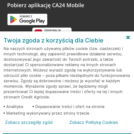
opinie.
Pobierz aplikację CA24 Mobile
Przejdź do pytania
Twoja zgoda z korzyścią dla Ciebie
Na naszych stronach używamy plików cookie (tzw. ciasteczek) i
innych technologii, aby zapewnić prawidłowe działanie serwisu,
RODO
dostosowywać jego zawartość do Twoich potrzeb, a także
dostarczać Ci spersonalizowane reklamy na innych stronach
Regulamin serwisu
internetowych. Możesz wyrazić zgodę na wykorzystywanie lub
odrzucić pliki cookie – poza plikami niezbędnymi do funkcjonowania
Mapa serwisu
serwisu. Zgody są dobrowolne i możesz je wycofać w każdym
momencie. Wyrażenie zgody sprawi, że będziemy mogli
Polityka
Cookies
prezentować Ci lepiej dopasowane treści i oferty na tej i innych
stronach Credit Agricole.
Polityka prywatności
Analityka
Dopasowanie treści i ofert na stronie
Marketing wykonywany przez strony trzecie
Zobacz szczegóły zgód
Zobacz Politykę Cookies
© 2026 Credit Agricole Bank Polska S.A. Wszelkie prawa zastrzeżone