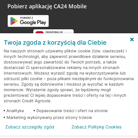
opinie.
Pobierz aplikację CA24 Mobile
Przejdź do pytania
Twoja zgoda z korzyścią dla Ciebie
Na naszych stronach używamy plików cookie (tzw. ciasteczek) i
innych technologii, aby zapewnić prawidłowe działanie serwisu,
RODO
dostosowywać jego zawartość do Twoich potrzeb, a także
dostarczać Ci spersonalizowane reklamy na innych stronach
Regulamin serwisu
internetowych. Możesz wyrazić zgodę na wykorzystywanie lub
odrzucić pliki cookie – poza plikami niezbędnymi do funkcjonowania
Mapa serwisu
serwisu. Zgody są dobrowolne i możesz je wycofać w każdym
momencie. Wyrażenie zgody sprawi, że będziemy mogli
Polityka
Cookies
prezentować Ci lepiej dopasowane treści i oferty na tej i innych
stronach Credit Agricole.
Polityka prywatności
Analityka
Dopasowanie treści i ofert na stronie
Marketing wykonywany przez strony trzecie
Zobacz szczegóły zgód
Zobacz Politykę Cookies
© 2026 Credit Agricole Bank Polska S.A. Wszelkie prawa zastrzeżone