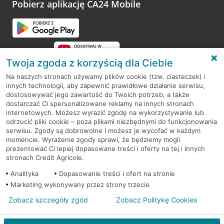
opinie.
Pobierz aplikację CA24 Mobile
Przejdź do pytania
Twoja zgoda z korzyścią dla Ciebie
Na naszych stronach używamy plików cookie (tzw. ciasteczek) i
innych technologii, aby zapewnić prawidłowe działanie serwisu,
RODO
dostosowywać jego zawartość do Twoich potrzeb, a także
dostarczać Ci spersonalizowane reklamy na innych stronach
Regulamin serwisu
internetowych. Możesz wyrazić zgodę na wykorzystywanie lub
odrzucić pliki cookie – poza plikami niezbędnymi do funkcjonowania
Mapa serwisu
serwisu. Zgody są dobrowolne i możesz je wycofać w każdym
momencie. Wyrażenie zgody sprawi, że będziemy mogli
Polityka
Cookies
prezentować Ci lepiej dopasowane treści i oferty na tej i innych
stronach Credit Agricole.
Polityka prywatności
Analityka
Dopasowanie treści i ofert na stronie
Marketing wykonywany przez strony trzecie
Zobacz szczegóły zgód
Zobacz Politykę Cookies
© 2026 Credit Agricole Bank Polska S.A. Wszelkie prawa zastrzeżone