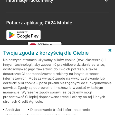
Informacje i dokumenty
Zachęcamy do podzielenia się z nami opinią o wizycie.
Wystarczy przejść na stronę
Oceń wizytę
, wyszukać
odwiedzoną placówkę i wypełnić formularz w ramach
platformy Profil Firmy w Google. Dziękujemy za wszystkie
opinie.
Pobierz aplikację CA24 Mobile
Przejdź do pytania
Twoja zgoda z korzyścią dla Ciebie
Na naszych stronach używamy plików cookie (tzw. ciasteczek) i
innych technologii, aby zapewnić prawidłowe działanie serwisu,
RODO
dostosowywać jego zawartość do Twoich potrzeb, a także
dostarczać Ci spersonalizowane reklamy na innych stronach
Regulamin serwisu
internetowych. Możesz wyrazić zgodę na wykorzystywanie lub
odrzucić pliki cookie – poza plikami niezbędnymi do funkcjonowania
Mapa serwisu
serwisu. Zgody są dobrowolne i możesz je wycofać w każdym
momencie. Wyrażenie zgody sprawi, że będziemy mogli
Polityka
Cookies
prezentować Ci lepiej dopasowane treści i oferty na tej i innych
stronach Credit Agricole.
Polityka prywatności
Analityka
Dopasowanie treści i ofert na stronie