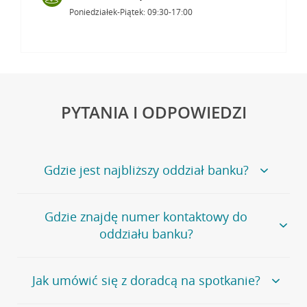
Poniedziałek-Piątek: 09:30-17:00
PYTANIA I ODPOWIEDZI
Gdzie jest najbliższy oddział banku?
Jeśli szukasz oddziału naszego banku, zapraszamy na
Gdzie znajdę numer kontaktowy do
stronę
Placówki i bankomaty
, na której znajduje się
oddziału banku?
wygodna wyszukiwarka.
Alternatywnie, możesz skorzystać z pełnej
listy naszych
oddziałów
.
Bank Credit Agricole nie udostępnia ogólnego numeru
Jak umówić się z doradcą na spotkanie?
telefonu do placówki bankowej.
Przejdź do pytania