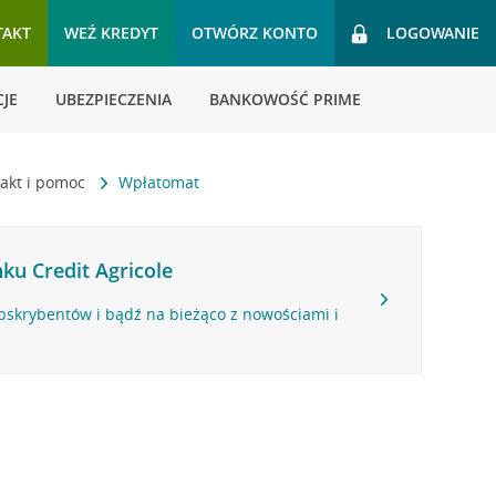
TAKT
WEŹ KREDYT
OTWÓRZ KONTO
LOGOWANIE
JE
UBEZPIECZENIA
BANKOWOŚĆ PRIME
akt i pomoc
Wpłatomat
ku Credit Agricole
bskrybentów i bądź na bieżąco z nowościami i