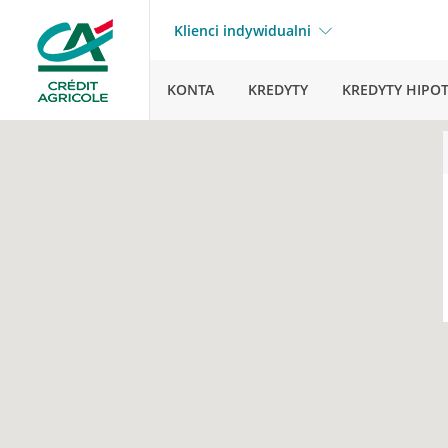
Klienci indywidualni
KONTA
KREDYTY
KREDYTY HIPO