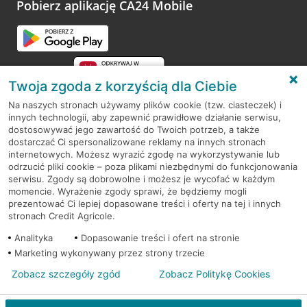
opinie.
Pobierz aplikację CA24 Mobile
Przejdź do pytania
Twoja zgoda z korzyścią dla Ciebie
Na naszych stronach używamy plików cookie (tzw. ciasteczek) i
innych technologii, aby zapewnić prawidłowe działanie serwisu,
RODO
dostosowywać jego zawartość do Twoich potrzeb, a także
dostarczać Ci spersonalizowane reklamy na innych stronach
Regulamin serwisu
internetowych. Możesz wyrazić zgodę na wykorzystywanie lub
odrzucić pliki cookie – poza plikami niezbędnymi do funkcjonowania
Mapa serwisu
serwisu. Zgody są dobrowolne i możesz je wycofać w każdym
momencie. Wyrażenie zgody sprawi, że będziemy mogli
Polityka
Cookies
prezentować Ci lepiej dopasowane treści i oferty na tej i innych
stronach Credit Agricole.
Polityka prywatności
Analityka
Dopasowanie treści i ofert na stronie
Marketing wykonywany przez strony trzecie
Zobacz szczegóły zgód
Zobacz Politykę Cookies
© 2026 Credit Agricole Bank Polska S.A. Wszelkie prawa zastrzeżone