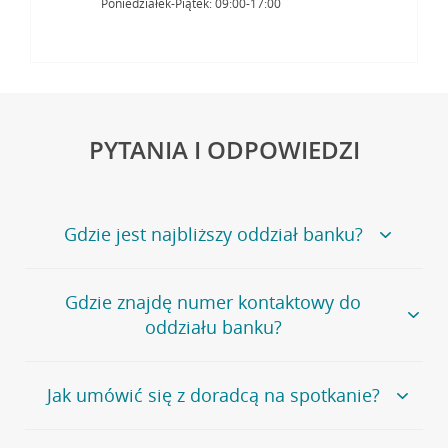
Poniedziałek-Piątek: 09:00-17:00
PYTANIA I ODPOWIEDZI
Gdzie jest najbliższy oddział banku?
Jeśli szukasz oddziału naszego banku, zapraszamy na
Gdzie znajdę numer kontaktowy do
stronę
Placówki i bankomaty
, na której znajduje się
oddziału banku?
wygodna wyszukiwarka.
Alternatywnie, możesz skorzystać z pełnej
listy naszych
oddziałów
.
Bank Credit Agricole nie udostępnia ogólnego numeru
Jak umówić się z doradcą na spotkanie?
telefonu do placówki bankowej.
Przejdź do pytania
Polecamy skorzystanie z możliwości wcześniejszego