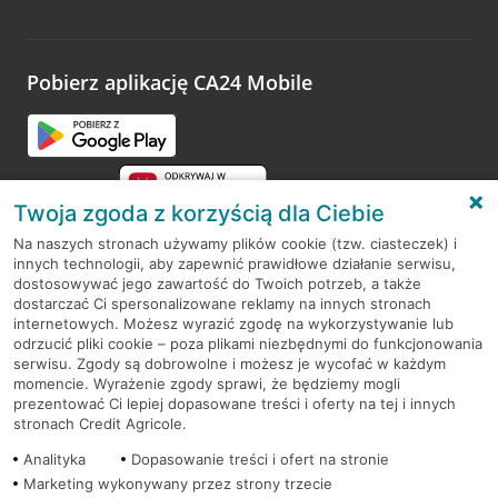
Wystarczy przejść na stronę
Oceń wizytę
, wyszukać
odwiedzoną placówkę i wypełnić formularz w ramach
platformy Profil Firmy w Google. Dziękujemy za wszystkie
opinie.
Pobierz aplikację CA24 Mobile
Przejdź do pytania
Twoja zgoda z korzyścią dla Ciebie
Na naszych stronach używamy plików cookie (tzw. ciasteczek) i
innych technologii, aby zapewnić prawidłowe działanie serwisu,
RODO
dostosowywać jego zawartość do Twoich potrzeb, a także
dostarczać Ci spersonalizowane reklamy na innych stronach
Regulamin serwisu
internetowych. Możesz wyrazić zgodę na wykorzystywanie lub
odrzucić pliki cookie – poza plikami niezbędnymi do funkcjonowania
Mapa serwisu
serwisu. Zgody są dobrowolne i możesz je wycofać w każdym
momencie. Wyrażenie zgody sprawi, że będziemy mogli
Polityka
Cookies
prezentować Ci lepiej dopasowane treści i oferty na tej i innych
stronach Credit Agricole.
Polityka prywatności
Analityka
Dopasowanie treści i ofert na stronie
Marketing wykonywany przez strony trzecie