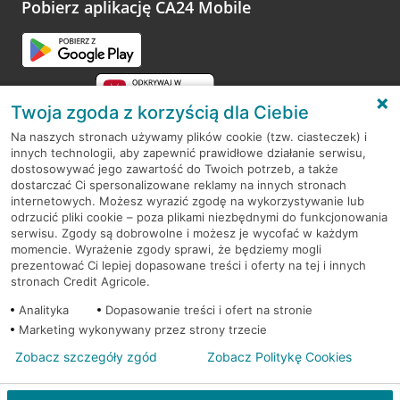
opinie.
Pobierz aplikację CA24 Mobile
Przejdź do pytania
Twoja zgoda z korzyścią dla Ciebie
Na naszych stronach używamy plików cookie (tzw. ciasteczek) i
innych technologii, aby zapewnić prawidłowe działanie serwisu,
RODO
dostosowywać jego zawartość do Twoich potrzeb, a także
dostarczać Ci spersonalizowane reklamy na innych stronach
Regulamin serwisu
internetowych. Możesz wyrazić zgodę na wykorzystywanie lub
odrzucić pliki cookie – poza plikami niezbędnymi do funkcjonowania
Mapa serwisu
serwisu. Zgody są dobrowolne i możesz je wycofać w każdym
momencie. Wyrażenie zgody sprawi, że będziemy mogli
Polityka
Cookies
prezentować Ci lepiej dopasowane treści i oferty na tej i innych
stronach Credit Agricole.
Polityka prywatności
Analityka
Dopasowanie treści i ofert na stronie
Marketing wykonywany przez strony trzecie
Zobacz szczegóły zgód
Zobacz Politykę Cookies
© 2026 Credit Agricole Bank Polska S.A. Wszelkie prawa zastrzeżone