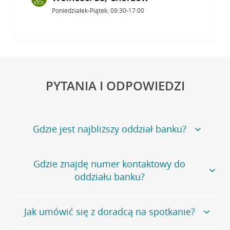
Poniedziałek-Piątek: 09:30-17:00
PYTANIA I ODPOWIEDZI
Gdzie jest najbliższy oddział banku?
Jeśli szukasz oddziału naszego banku, zapraszamy na
Gdzie znajdę numer kontaktowy do
stronę
Placówki i bankomaty
, na której znajduje się
oddziału banku?
wygodna wyszukiwarka.
Alternatywnie, możesz skorzystać z pełnej
listy naszych
oddziałów
.
Bank Credit Agricole nie udostępnia ogólnego numeru
Jak umówić się z doradcą na spotkanie?
telefonu do placówki bankowej.
Przejdź do pytania