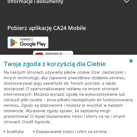
Informacje i dokumenty
Zachęcamy do podzielenia się z nami opinią o wizycie.
Wystarczy przejść na stronę
Oceń wizytę
, wyszukać
odwiedzoną placówkę i wypełnić formularz w ramach
platformy Profil Firmy w Google. Dziękujemy za wszystkie
opinie.
Pobierz aplikację CA24 Mobile
Przejdź do pytania
Twoja zgoda z korzyścią dla Ciebie
Na naszych stronach używamy plików cookie (tzw. ciasteczek) i
innych technologii, aby zapewnić prawidłowe działanie serwisu,
RODO
dostosowywać jego zawartość do Twoich potrzeb, a także
dostarczać Ci spersonalizowane reklamy na innych stronach
Regulamin serwisu
internetowych. Możesz wyrazić zgodę na wykorzystywanie lub
odrzucić pliki cookie – poza plikami niezbędnymi do funkcjonowania
Mapa serwisu
serwisu. Zgody są dobrowolne i możesz je wycofać w każdym
momencie. Wyrażenie zgody sprawi, że będziemy mogli
Polityka
Cookies
prezentować Ci lepiej dopasowane treści i oferty na tej i innych
stronach Credit Agricole.
Polityka prywatności
Analityka
Dopasowanie treści i ofert na stronie