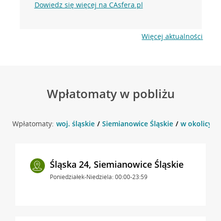
Dowiedz się więcej na CAsfera.pl
Więcej aktualności
Wpłatomaty w pobliżu
Wpłatomaty:
woj. śląskie
Siemianowice Śląskie
w okolicy Śl
Śląska 24, Siemianowice Śląskie
Poniedziałek-Niedziela: 00:00-23:59