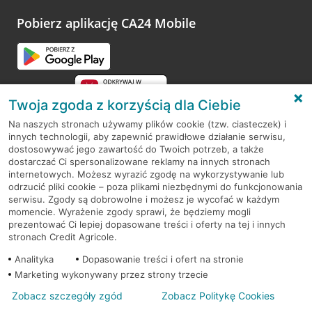
platformy Profil Firmy w Google. Dziękujemy za wszystkie
opinie.
Pobierz aplikację CA24 Mobile
Przejdź do pytania
Twoja zgoda z korzyścią dla Ciebie
Na naszych stronach używamy plików cookie (tzw. ciasteczek) i
innych technologii, aby zapewnić prawidłowe działanie serwisu,
RODO
dostosowywać jego zawartość do Twoich potrzeb, a także
dostarczać Ci spersonalizowane reklamy na innych stronach
Regulamin serwisu
internetowych. Możesz wyrazić zgodę na wykorzystywanie lub
odrzucić pliki cookie – poza plikami niezbędnymi do funkcjonowania
Mapa serwisu
serwisu. Zgody są dobrowolne i możesz je wycofać w każdym
momencie. Wyrażenie zgody sprawi, że będziemy mogli
Polityka
Cookies
prezentować Ci lepiej dopasowane treści i oferty na tej i innych
stronach Credit Agricole.
Polityka prywatności
Analityka
Dopasowanie treści i ofert na stronie
Marketing wykonywany przez strony trzecie
Zobacz szczegóły zgód
Zobacz Politykę Cookies
© 2026 Credit Agricole Bank Polska S.A. Wszelkie prawa zastrzeżone