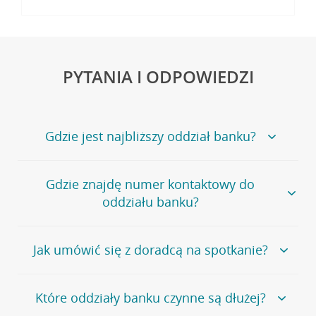
PYTANIA I ODPOWIEDZI
Gdzie jest najbliższy oddział banku?
Jeśli szukasz oddziału naszego banku, zapraszamy na
Gdzie znajdę numer kontaktowy do
stronę
Placówki i bankomaty
, na której znajduje się
oddziału banku?
wygodna wyszukiwarka.
Alternatywnie, możesz skorzystać z pełnej
listy naszych
oddziałów
.
Bank Credit Agricole nie udostępnia ogólnego numeru
Jak umówić się z doradcą na spotkanie?
telefonu do placówki bankowej.
Przejdź do pytania
Polecamy skorzystanie z możliwości wcześniejszego
Jeśli jesteś już
naszym
umówienia się z doradcą w placówce bankowej
.
Które oddziały banku czynne są dłużej?
klientem
możesz
samodzielnie
umówić się na spotkanie z