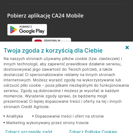
odwiedzoną placówkę i wypełnić formularz w ramach
platformy Profil Firmy w Google. Dziękujemy za wszystkie
opinie.
Pobierz aplikację CA24 Mobile
Przejdź do pytania
Twoja zgoda z korzyścią dla Ciebie
Na naszych stronach używamy plików cookie (tzw. ciasteczek) i
innych technologii, aby zapewnić prawidłowe działanie serwisu,
RODO
dostosowywać jego zawartość do Twoich potrzeb, a także
dostarczać Ci spersonalizowane reklamy na innych stronach
Regulamin serwisu
internetowych. Możesz wyrazić zgodę na wykorzystywanie lub
odrzucić pliki cookie – poza plikami niezbędnymi do funkcjonowania
Mapa serwisu
serwisu. Zgody są dobrowolne i możesz je wycofać w każdym
momencie. Wyrażenie zgody sprawi, że będziemy mogli
Polityka
Cookies
prezentować Ci lepiej dopasowane treści i oferty na tej i innych
stronach Credit Agricole.
Polityka prywatności
Analityka
Dopasowanie treści i ofert na stronie
Marketing wykonywany przez strony trzecie
Zobacz szczegóły zgód
Zobacz Politykę Cookies
© 2026 Credit Agricole Bank Polska S.A. Wszelkie prawa zastrzeżone