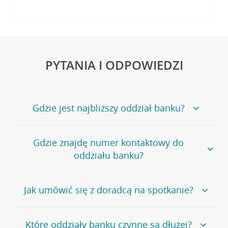
PYTANIA I ODPOWIEDZI
Gdzie jest najbliższy oddział banku?
Jeśli szukasz oddziału naszego banku, zapraszamy na
Gdzie znajdę numer kontaktowy do
stronę
Placówki i bankomaty
, na której znajduje się
oddziału banku?
wygodna wyszukiwarka.
Alternatywnie, możesz skorzystać z pełnej
listy naszych
oddziałów
.
Bank Credit Agricole nie udostępnia ogólnego numeru
Jak umówić się z doradcą na spotkanie?
telefonu do placówki bankowej.
Przejdź do pytania
Polecamy skorzystanie z możliwości wcześniejszego
Jeśli jesteś już
naszym
umówienia się z doradcą w placówce bankowej
.
Które oddziały banku czynne są dłużej?