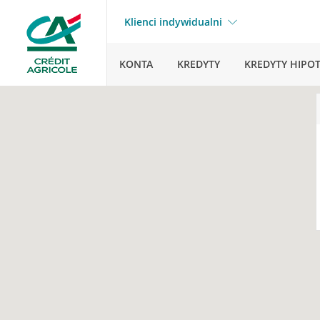
Klienci indywidualni
KONTA
KREDYTY
KREDYTY HIPO