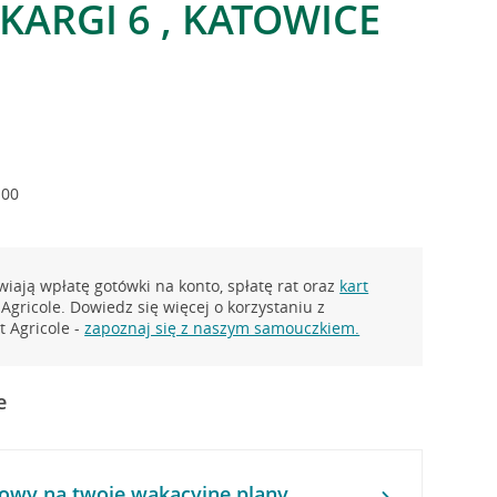
KARGI 6 , KATOWICE
:00
iają wpłatę gotówki na konto, spłatę rat oraz
kart
Agricole. Dowiedz się więcej o korzystaniu z
 Agricole -
zapoznaj się z naszym samouczkiem.
e
owy na twoje wakacyjne plany