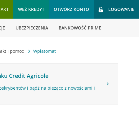
TAKT
WEŹ KREDYT
OTWÓRZ KONTO
LOGOWANIE
JE
UBEZPIECZENIA
BANKOWOŚĆ PRIME
akt i pomoc
Wpłatomat
ku Credit Agricole
bskrybentów i bądź na bieżąco z nowościami i