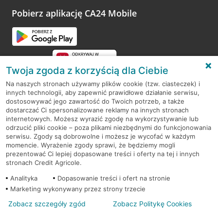
platformy Profil Firmy w Google. Dziękujemy za wszystkie
opinie.
Pobierz aplikację CA24 Mobile
Przejdź do pytania
Twoja zgoda z korzyścią dla Ciebie
Na naszych stronach używamy plików cookie (tzw. ciasteczek) i
innych technologii, aby zapewnić prawidłowe działanie serwisu,
RODO
dostosowywać jego zawartość do Twoich potrzeb, a także
dostarczać Ci spersonalizowane reklamy na innych stronach
Regulamin serwisu
internetowych. Możesz wyrazić zgodę na wykorzystywanie lub
odrzucić pliki cookie – poza plikami niezbędnymi do funkcjonowania
Mapa serwisu
serwisu. Zgody są dobrowolne i możesz je wycofać w każdym
momencie. Wyrażenie zgody sprawi, że będziemy mogli
Polityka
Cookies
prezentować Ci lepiej dopasowane treści i oferty na tej i innych
stronach Credit Agricole.
Polityka prywatności
Analityka
Dopasowanie treści i ofert na stronie
Marketing wykonywany przez strony trzecie
Zobacz szczegóły zgód
Zobacz Politykę Cookies
© 2026 Credit Agricole Bank Polska S.A. Wszelkie prawa zastrzeżone