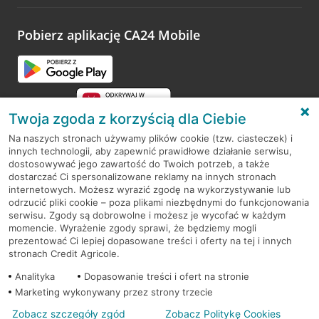
odwiedzoną placówkę i wypełnić formularz w ramach
platformy Profil Firmy w Google. Dziękujemy za wszystkie
opinie.
Pobierz aplikację CA24 Mobile
Przejdź do pytania
Twoja zgoda z korzyścią dla Ciebie
Na naszych stronach używamy plików cookie (tzw. ciasteczek) i
innych technologii, aby zapewnić prawidłowe działanie serwisu,
RODO
dostosowywać jego zawartość do Twoich potrzeb, a także
dostarczać Ci spersonalizowane reklamy na innych stronach
Regulamin serwisu
internetowych. Możesz wyrazić zgodę na wykorzystywanie lub
odrzucić pliki cookie – poza plikami niezbędnymi do funkcjonowania
Mapa serwisu
serwisu. Zgody są dobrowolne i możesz je wycofać w każdym
momencie. Wyrażenie zgody sprawi, że będziemy mogli
Polityka
Cookies
prezentować Ci lepiej dopasowane treści i oferty na tej i innych
stronach Credit Agricole.
Polityka prywatności
Analityka
Dopasowanie treści i ofert na stronie
Marketing wykonywany przez strony trzecie
Zobacz szczegóły zgód
Zobacz Politykę Cookies
© 2026 Credit Agricole Bank Polska S.A. Wszelkie prawa zastrzeżone