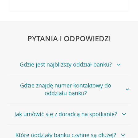
PYTANIA I ODPOWIEDZI
Gdzie jest najbliższy oddział banku?
Jeśli szukasz oddziału naszego banku, zapraszamy na
Gdzie znajdę numer kontaktowy do
stronę
Placówki i bankomaty
, na której znajduje się
oddziału banku?
wygodna wyszukiwarka.
Alternatywnie, możesz skorzystać z pełnej
listy naszych
oddziałów
.
Bank Credit Agricole nie udostępnia ogólnego numeru
Jak umówić się z doradcą na spotkanie?
telefonu do placówki bankowej.
Przejdź do pytania
Polecamy skorzystanie z możliwości wcześniejszego
Jeśli jesteś już
naszym
umówienia się z doradcą w placówce bankowej
.
Które oddziały banku czynne są dłużej?