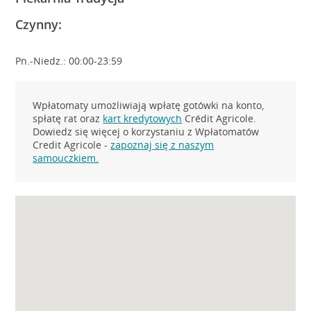
Czynny:
Pn.-Niedz.: 00:00-23:59
Wpłatomaty umożliwiają wpłatę gotówki na konto,
spłatę rat oraz
kart kredytowych
Crédit Agricole.
Dowiedz się więcej o korzystaniu z Wpłatomatów
Credit Agricole -
zapoznaj się z naszym
samouczkiem.