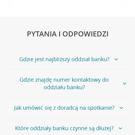
PYTANIA I ODPOWIEDZI
Gdzie jest najbliższy oddział banku?
Jeśli szukasz oddziału naszego banku, zapraszamy na
Gdzie znajdę numer kontaktowy do
stronę
Placówki i bankomaty
, na której znajduje się
oddziału banku?
wygodna wyszukiwarka.
Alternatywnie, możesz skorzystać z pełnej
listy naszych
oddziałów
.
Bank Credit Agricole nie udostępnia ogólnego numeru
Jak umówić się z doradcą na spotkanie?
telefonu do placówki bankowej.
Przejdź do pytania
Polecamy skorzystanie z możliwości wcześniejszego
Jeśli jesteś już
naszym
umówienia się z doradcą w placówce bankowej
.
Które oddziały banku czynne są dłużej?
klientem
możesz
samodzielnie
umówić się na spotkanie z