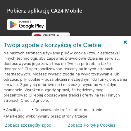
platformy Profil Firmy w Google. Dziękujemy za wszystkie
opinie.
Pobierz aplikację CA24 Mobile
Przejdź do pytania
Twoja zgoda z korzyścią dla Ciebie
Na naszych stronach używamy plików cookie (tzw. ciasteczek) i
innych technologii, aby zapewnić prawidłowe działanie serwisu,
RODO
dostosowywać jego zawartość do Twoich potrzeb, a także
dostarczać Ci spersonalizowane reklamy na innych stronach
Regulamin serwisu
internetowych. Możesz wyrazić zgodę na wykorzystywanie lub
odrzucić pliki cookie – poza plikami niezbędnymi do funkcjonowania
Mapa serwisu
serwisu. Zgody są dobrowolne i możesz je wycofać w każdym
momencie. Wyrażenie zgody sprawi, że będziemy mogli
Polityka
Cookies
prezentować Ci lepiej dopasowane treści i oferty na tej i innych
stronach Credit Agricole.
Polityka prywatności
Analityka
Dopasowanie treści i ofert na stronie
Marketing wykonywany przez strony trzecie
Zobacz szczegóły zgód
Zobacz Politykę Cookies
© 2026 Credit Agricole Bank Polska S.A. Wszelkie prawa zastrzeżone