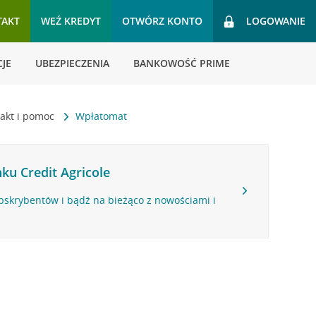
TAKT
WEŹ KREDYT
OTWÓRZ KONTO
LOGOWANIE
JE
UBEZPIECZENIA
BANKOWOŚĆ PRIME
akt i pomoc
Wpłatomat
ku Credit Agricole
bskrybentów i bądź na bieżąco z nowościami i