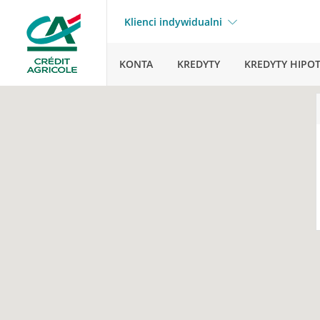
Klienci indywidualni
KONTA
KREDYTY
KREDYTY HIPO