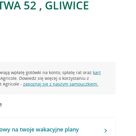
WA 52 , GLIWICE
iają wpłatę gotówki na konto, spłatę rat oraz
kart
Agricole. Dowiedz się więcej o korzystaniu z
 Agricole -
zapoznaj się z naszym samouczkiem.
e
owy na twoje wakacyjne plany