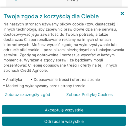
Mikołów, Gliwicka 3
Bankomat (Planet Cash)
Twoja zgoda z korzyścią dla Ciebie
Na naszych stronach używamy plików cookie (tzw. ciasteczek) i
Mikołów, Gliwicka 3
Bankomat (Planet Cash)
innych technologii, aby zapewnić prawidłowe działanie serwisu,
dostosowywać jego zawartość do Twoich potrzeb, a także
dostarczać Ci spersonalizowane reklamy na innych stronach
Mikołów, Gliwicka 34
Bankomat (Planet Cash)
internetowych. Możesz wyrazić zgodę na wykorzystywanie lub
odrzucić pliki cookie – poza plikami niezbędnymi do funkcjonowania
serwisu. Zgody są dobrowolne i możesz je wycofać w każdym
Mikołów, Pszczyńska 14
Bankomat (Planet Cash)
momencie. Wyrażenie zgody sprawi, że będziemy mogli
prezentować Ci lepiej dopasowane treści i oferty na tej i innych
Mikołów, Rynek 12
Bankomat w placówce CA BP
stronach Credit Agricole.
Analityka
Dopasowanie treści i ofert na stronie
Mikołów, Rynek 5
Bankomat (Planet Cash)
Marketing wykonywany przez strony trzecie
Zobacz szczegóły zgód
Zobacz Politykę Cookies
Mikołów, ul. Gliwicka 2
Bankomat (Euronet)
Akceptuję wszystkie
Mikołów, ul. Jana Pawła II 10
Bankomat (Euronet)
Odrzucam wszystkie
Mikołów, ul. Podleska 8A
Bankomat (Euronet)