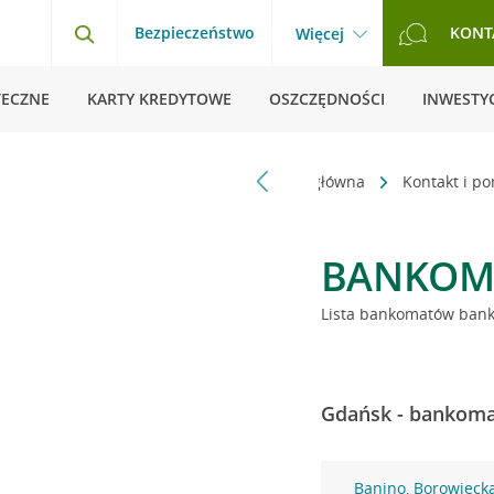
Bezpieczeństwo
KONT
Więcej
TECZNE
KARTY KREDYTOWE
OSZCZĘDNOŚCI
INWESTYC
Strona główna
Kontakt i p
BANKOM
Lista bankomatów banku
Gdańsk - bankomat
Banino, Borowieck