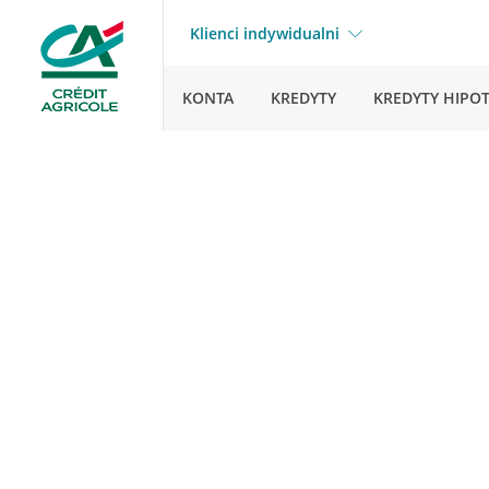
Klienci indywidualni
KONTA
KREDYTY
KREDYTY HIPO