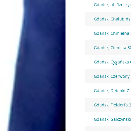
Gdańsk, al. Rzeczyp
Gdańsk, Chałubińs
Gdańsk, Chmielna 
Gdańsk, Cienista 3
Gdańsk, Cygańska 
Gdańsk, Czerwony
Gdańsk, Dębinki 7
Gdańsk, Fieldorfa 
Gdańsk, Gałczyńsk