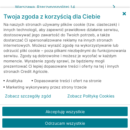
Warszawa, Rzeczypospolitej 14
Twoja zgoda z korzyścią dla Ciebie
Warszawa, Sierpińskiego 1
Na naszych stronach używamy plików cookie (tzw. ciasteczek) i
innych technologii, aby zapewnić prawidłowe działanie serwisu,
dostosowywać jego zawartość do Twoich potrzeb, a także
Warszawa, Skarbka z Gór 116
dostarczać Ci spersonalizowane reklamy na innych stronach
internetowych. Możesz wyrazić zgodę na wykorzystywanie lub
Warszawa, Słomińskiego 7
odrzucić pliki cookie – poza plikami niezbędnymi do funkcjonowania
serwisu. Zgody są dobrowolne i możesz je wycofać w każdym
momencie. Wyrażenie zgody sprawi, że będziemy mogli
Warszawa, Sokołowska 11
prezentować Ci lepiej dopasowane treści i oferty na tej i innych
stronach Credit Agricole.
Warszawa, Solec 32/34
Analityka
Dopasowanie treści i ofert na stronie
Marketing wykonywany przez strony trzecie
Warszawa, Solidarności 95
Zobacz szczegóły zgód
Zobacz Politykę Cookies
Warszawa, Stalowa 60/64
Akceptuję wszystkie
Warszawa, Stawki 6.
Odrzucam wszystkie