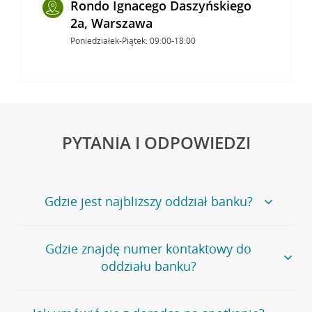
Rondo Ignacego Daszyńskiego
2a, Warszawa
Poniedziałek-Piątek: 09:00-18:00
PYTANIA I ODPOWIEDZI
Gdzie jest najbliższy oddział banku?
Jeśli szukasz oddziału naszego banku, zapraszamy na
Gdzie znajdę numer kontaktowy do
stronę
Placówki i bankomaty
, na której znajduje się
oddziału banku?
wygodna wyszukiwarka.
Alternatywnie, możesz skorzystać z pełnej
listy naszych
oddziałów
.
Bank Credit Agricole nie udostępnia ogólnego numeru