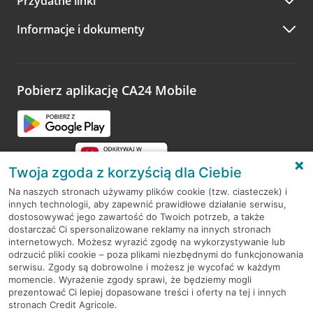
Przydatne linki
A po wizycie…
Informacje i dokumenty
Zachęcamy do podzielenia się z nami opinią o wizycie.
Wystarczy przejść na stronę
Oceń wizytę
, wyszukać
odwiedzoną placówkę i wypełnić formularz w ramach
platformy Profil Firmy w Google. Dziękujemy za wszystkie
opinie.
Pobierz aplikację CA24 Mobile
Przejdź do pytania
Twoja zgoda z korzyścią dla Ciebie
Na naszych stronach używamy plików cookie (tzw. ciasteczek) i
innych technologii, aby zapewnić prawidłowe działanie serwisu,
RODO
dostosowywać jego zawartość do Twoich potrzeb, a także
dostarczać Ci spersonalizowane reklamy na innych stronach
Regulamin serwisu
internetowych. Możesz wyrazić zgodę na wykorzystywanie lub
odrzucić pliki cookie – poza plikami niezbędnymi do funkcjonowania
Mapa serwisu
serwisu. Zgody są dobrowolne i możesz je wycofać w każdym
momencie. Wyrażenie zgody sprawi, że będziemy mogli
Polityka
Cookies
prezentować Ci lepiej dopasowane treści i oferty na tej i innych
stronach Credit Agricole.