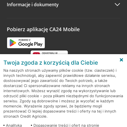
Informacje i dokumenty
Zachęcamy do podzielenia się z nami opinią o wizycie.
Wystarczy przejść na stronę
Oceń wizytę
, wyszukać
odwiedzoną placówkę i wypełnić formularz w ramach
platformy Profil Firmy w Google. Dziękujemy za wszystkie
opinie.
Pobierz aplikację CA24 Mobile
Przejdź do pytania
Twoja zgoda z korzyścią dla Ciebie
Na naszych stronach używamy plików cookie (tzw. ciasteczek) i
innych technologii, aby zapewnić prawidłowe działanie serwisu,
RODO
dostosowywać jego zawartość do Twoich potrzeb, a także
dostarczać Ci spersonalizowane reklamy na innych stronach
Regulamin serwisu
internetowych. Możesz wyrazić zgodę na wykorzystywanie lub
odrzucić pliki cookie – poza plikami niezbędnymi do funkcjonowania
Mapa serwisu
serwisu. Zgody są dobrowolne i możesz je wycofać w każdym
momencie. Wyrażenie zgody sprawi, że będziemy mogli
Polityka
Cookies
prezentować Ci lepiej dopasowane treści i oferty na tej i innych
stronach Credit Agricole.
Polityka prywatności
Analityka
Dopasowanie treści i ofert na stronie