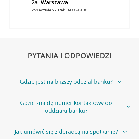
2a, Warszawa
Poniedziałek-Piątek: 09:00-18:00
PYTANIA I ODPOWIEDZI
Gdzie jest najbliższy oddział banku?
Jeśli szukasz oddziału naszego banku, zapraszamy na
Gdzie znajdę numer kontaktowy do
stronę
Placówki i bankomaty
, na której znajduje się
oddziału banku?
wygodna wyszukiwarka.
Alternatywnie, możesz skorzystać z pełnej
listy naszych
oddziałów
.
Bank Credit Agricole nie udostępnia ogólnego numeru
Jak umówić się z doradcą na spotkanie?
telefonu do placówki bankowej.
Przejdź do pytania