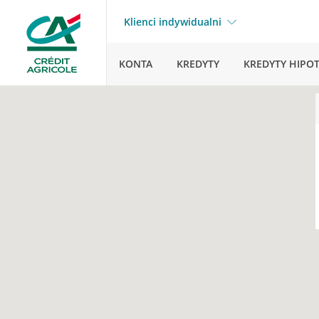
Klienci indywidualni
KONTA
KREDYTY
KREDYTY HIPO