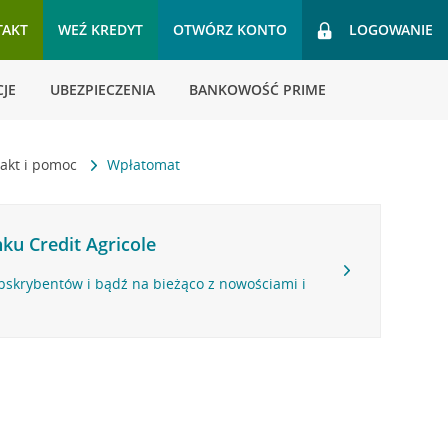
TAKT
WEŹ KREDYT
OTWÓRZ KONTO
LOGOWANIE
JE
UBEZPIECZENIA
BANKOWOŚĆ PRIME
akt i pomoc
Wpłatomat
ku Credit Agricole
bskrybentów i bądź na bieżąco z nowościami i