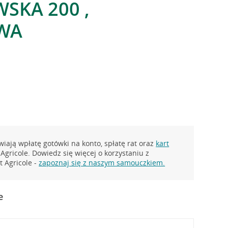
SKA 200 ,
WA
iają wpłatę gotówki na konto, spłatę rat oraz
kart
Agricole. Dowiedz się więcej o korzystaniu z
 Agricole -
zapoznaj się z naszym samouczkiem.
e