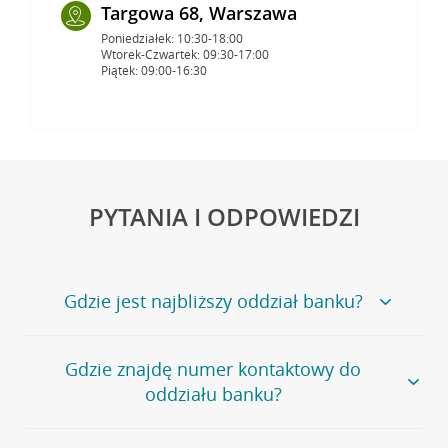
Targowa 68, Warszawa
Poniedziałek: 10:30-18:00
Wtorek-Czwartek: 09:30-17:00
Piątek: 09:00-16:30
PYTANIA I ODPOWIEDZI
Gdzie jest najbliższy oddział banku?
Jeśli szukasz oddziału naszego banku, zapraszamy na
Gdzie znajdę numer kontaktowy do
stronę
Placówki i bankomaty
, na której znajduje się
oddziału banku?
wygodna wyszukiwarka.
Alternatywnie, możesz skorzystać z pełnej
listy naszych