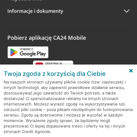
A po wizycie…
Informacje i dokumenty
Zachęcamy do podzielenia się z nami opinią o wizycie.
Wystarczy przejść na stronę
Oceń wizytę
, wyszukać
odwiedzoną placówkę i wypełnić formularz w ramach
platformy Profil Firmy w Google. Dziękujemy za wszystkie
opinie.
Pobierz aplikację CA24 Mobile
Przejdź do pytania
Twoja zgoda z korzyścią dla Ciebie
Na naszych stronach używamy plików cookie (tzw. ciasteczek) i
innych technologii, aby zapewnić prawidłowe działanie serwisu,
RODO
dostosowywać jego zawartość do Twoich potrzeb, a także
dostarczać Ci spersonalizowane reklamy na innych stronach
Regulamin serwisu
internetowych. Możesz wyrazić zgodę na wykorzystywanie lub
odrzucić pliki cookie – poza plikami niezbędnymi do funkcjonowania
Mapa serwisu
serwisu. Zgody są dobrowolne i możesz je wycofać w każdym
momencie. Wyrażenie zgody sprawi, że będziemy mogli
Polityka
Cookies
prezentować Ci lepiej dopasowane treści i oferty na tej i innych
stronach Credit Agricole.