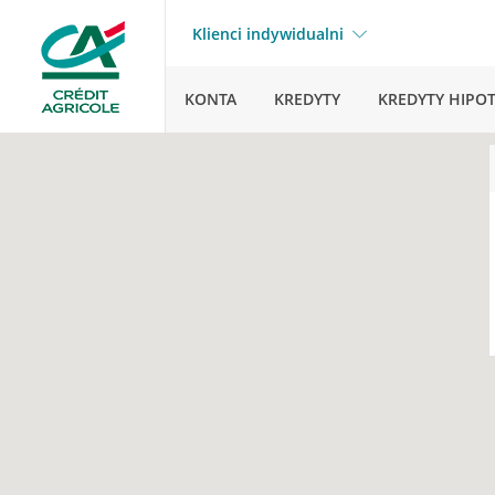
Klienci indywidualni
KONTA
KREDYTY
KREDYTY HIPO