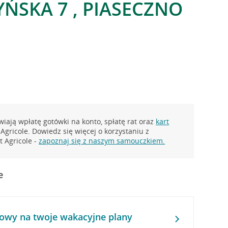
ŃSKA 7 , PIASECZNO
iają wpłatę gotówki na konto, spłatę rat oraz
kart
Agricole. Dowiedz się więcej o korzystaniu z
 Agricole -
zapoznaj się z naszym samouczkiem.
e
owy na twoje wakacyjne plany