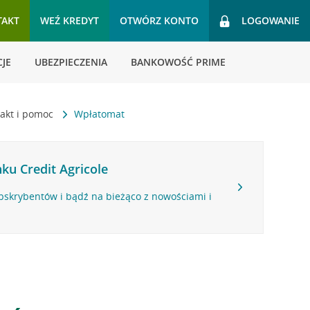
TAKT
WEŹ KREDYT
OTWÓRZ KONTO
LOGOWANIE
JE
UBEZPIECZENIA
BANKOWOŚĆ PRIME
akt i pomoc
Wpłatomat
ku Credit Agricole
bskrybentów i bądź na bieżąco z nowościami i