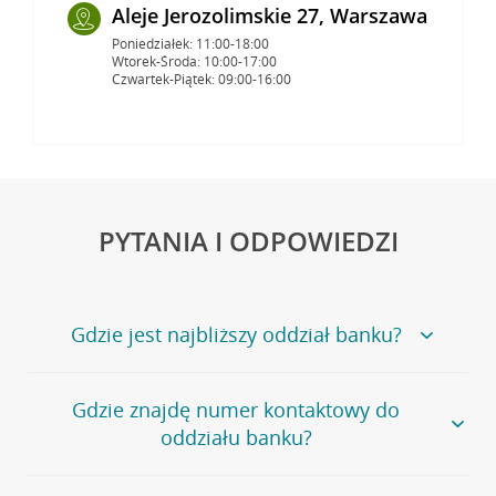
Aleje Jerozolimskie 27, Warszawa
Poniedziałek: 11:00-18:00
Wtorek-Środa: 10:00-17:00
Czwartek-Piątek: 09:00-16:00
PYTANIA I ODPOWIEDZI
Gdzie jest najbliższy oddział banku?
Jeśli szukasz oddziału naszego banku, zapraszamy na
Gdzie znajdę numer kontaktowy do
stronę
Placówki i bankomaty
, na której znajduje się
oddziału banku?
wygodna wyszukiwarka.
Alternatywnie, możesz skorzystać z pełnej
listy naszych