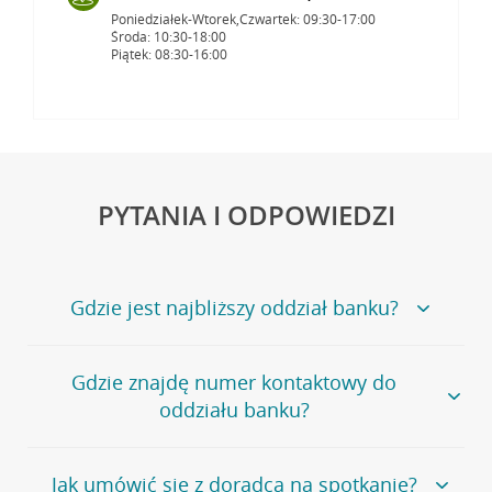
Poniedziałek-Wtorek,Czwartek: 09:30-17:00
Środa: 10:30-18:00
Piątek: 08:30-16:00
PYTANIA I ODPOWIEDZI
Gdzie jest najbliższy oddział banku?
Jeśli szukasz oddziału naszego banku, zapraszamy na
Gdzie znajdę numer kontaktowy do
stronę
Placówki i bankomaty
, na której znajduje się
oddziału banku?
wygodna wyszukiwarka.
Alternatywnie, możesz skorzystać z pełnej
listy naszych
oddziałów
.
Bank Credit Agricole nie udostępnia ogólnego numeru
Jak umówić się z doradcą na spotkanie?