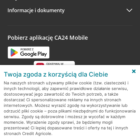
A po wizycie…
Informacje i dokumenty
Zachęcamy do podzielenia się z nami opinią o wizycie.
Wystarczy przejść na stronę
Oceń wizytę
, wyszukać
odwiedzoną placówkę i wypełnić formularz w ramach
platformy Profil Firmy w Google. Dziękujemy za wszystkie
opinie.
Pobierz aplikację CA24 Mobile
Przejdź do pytania
Twoja zgoda z korzyścią dla Ciebie
Na naszych stronach używamy plików cookie (tzw. ciasteczek) i
innych technologii, aby zapewnić prawidłowe działanie serwisu,
RODO
dostosowywać jego zawartość do Twoich potrzeb, a także
dostarczać Ci spersonalizowane reklamy na innych stronach
Regulamin serwisu
internetowych. Możesz wyrazić zgodę na wykorzystywanie lub
odrzucić pliki cookie – poza plikami niezbędnymi do funkcjonowania
Mapa serwisu
serwisu. Zgody są dobrowolne i możesz je wycofać w każdym
momencie. Wyrażenie zgody sprawi, że będziemy mogli
Polityka
Cookies
prezentować Ci lepiej dopasowane treści i oferty na tej i innych
stronach Credit Agricole.
Polityka prywatności