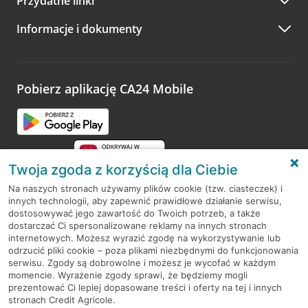
Przydatne linki
A po wizycie…
Informacje i dokumenty
Zachęcamy do podzielenia się z nami opinią o wizycie.
Wystarczy przejść na stronę
Oceń wizytę
, wyszukać
odwiedzoną placówkę i wypełnić formularz w ramach
platformy Profil Firmy w Google. Dziękujemy za wszystkie
opinie.
Pobierz aplikację CA24 Mobile
Przejdź do pytania
Twoja zgoda z korzyścią dla Ciebie
Na naszych stronach używamy plików cookie (tzw. ciasteczek) i
innych technologii, aby zapewnić prawidłowe działanie serwisu,
RODO
dostosowywać jego zawartość do Twoich potrzeb, a także
dostarczać Ci spersonalizowane reklamy na innych stronach
Regulamin serwisu
internetowych. Możesz wyrazić zgodę na wykorzystywanie lub
odrzucić pliki cookie – poza plikami niezbędnymi do funkcjonowania
Mapa serwisu
serwisu. Zgody są dobrowolne i możesz je wycofać w każdym
momencie. Wyrażenie zgody sprawi, że będziemy mogli
Polityka
Cookies
prezentować Ci lepiej dopasowane treści i oferty na tej i innych
stronach Credit Agricole.