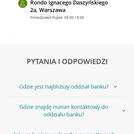
Rondo Ignacego Daszyńskiego
2a, Warszawa
Poniedziałek-Piątek: 09:00-18:00
PYTANIA I ODPOWIEDZI
Gdzie jest najbliższy oddział banku?
Jeśli szukasz oddziału naszego banku, zapraszamy na
Gdzie znajdę numer kontaktowy do
stronę
Placówki i bankomaty
, na której znajduje się
oddziału banku?
wygodna wyszukiwarka.
Alternatywnie, możesz skorzystać z pełnej
listy naszych
oddziałów
.
Bank Credit Agricole nie udostępnia ogólnego numeru