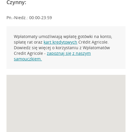
Czynny:
Pn.-Niedz.: 00:00-23:59
Wpłatomaty umożliwiają wpłatę gotówki na konto,
spłatę rat oraz
kart kredytowych
Crédit Agricole.
Dowiedz się więcej o korzystaniu z Wpłatomatów
Credit Agricole -
zapoznaj się z naszym
samouczkiem.