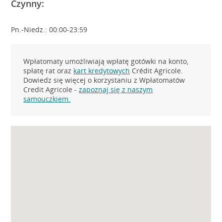
Czynny:
Pn.-Niedz.: 00:00-23:59
Wpłatomaty umożliwiają wpłatę gotówki na konto,
spłatę rat oraz
kart kredytowych
Crédit Agricole.
Dowiedz się więcej o korzystaniu z Wpłatomatów
Credit Agricole -
zapoznaj się z naszym
samouczkiem.