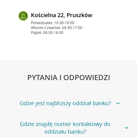
Kościelna 22, Pruszków
Poniedziałek: 10:30-18:00
Wtorek-Czwartek: 09:30-17:00
Piątek: 08:30-16:00
PYTANIA I ODPOWIEDZI
Gdzie jest najbliższy oddział banku?
Jeśli szukasz oddziału naszego banku, zapraszamy na
Gdzie znajdę numer kontaktowy do
stronę
Placówki i bankomaty
, na której znajduje się
oddziału banku?
wygodna wyszukiwarka.