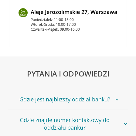
Aleje Jerozolimskie 27, Warszawa
Poniedziałek: 11:00-18:00
Wtorek-Środa: 10:00-17:00
Czwartek-Piątek: 09:00-16:00
PYTANIA I ODPOWIEDZI
Gdzie jest najbliższy oddział banku?
Jeśli szukasz oddziału naszego banku, zapraszamy na
Gdzie znajdę numer kontaktowy do
stronę
Placówki i bankomaty
, na której znajduje się
oddziału banku?
wygodna wyszukiwarka.